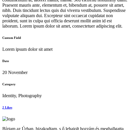
Praesent mauris ante, elementum et, bibendum at, posuere sit amet,
nibh. Duis tincidunt lectus quis dui viverra vestibulum. Suspendisse
vulputate aliquam dui. Excepteur sint occaecat cupidatat non
proident, sunt in culpa qui officia deserunt mollit anim id est
laborum. Lorem ipsum dolor sit amet, consectetuer adipiscing elit.
Custom Field
Lorem ipsum dolor sit amet
Date
20 November
Category
Identity, Photography
2
Likes
Bíztam az Úrban, bizakodtam, s ő lehajolt hozzám és meghallgatta