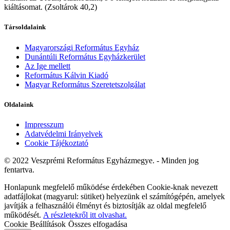
kiáltásomat. (Zsoltárok 40,2)
Társoldalaink
Magyarországi Református Egyház
Dunántúli Református Egyházkerület
Az Ige mellett
Református Kálvin Kiadó
Magyar Református Szeretetszolgálat
Oldalaink
Impresszum
Adatvédelmi Irányelvek
Cookie Tájékoztató
© 2022 Veszprémi Református Egyházmegye. - Minden jog
fentartva.
Honlapunk megfelelő működése érdekében Cookie-knak nevezett
adatfájlokat (magyarul: sütiket) helyezünk el számítógépén, amelyek
javítják a felhasználói élményt és biztosítják az oldal megfelelő
működését.
A részletekről itt olvashat.
Cookie Beállítások
Összes elfogadása